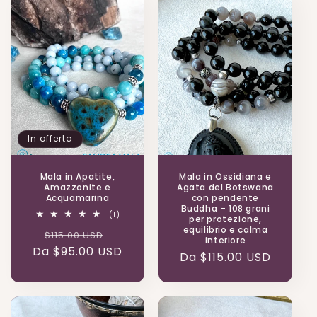
In offerta
Mala in Apatite,
Mala in Ossidiana e
Amazzonite e
Agata del Botswana
Acquamarina
con pendente
Buddha – 108 grani
1
(1)
per protezione,
recensioni
equilibrio e calma
Prezzo
Prezzo
$115.00 USD
totali
interiore
Da $95.00 USD
di
scontato
Prezzo
Da $115.00 USD
listino
di
listino