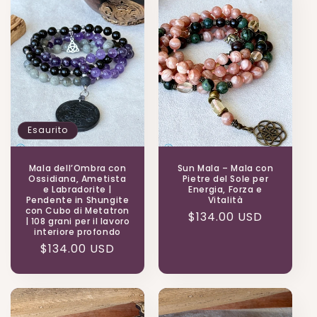
Esaurito
Mala dell’Ombra con
Sun Mala – Mala con
Ossidiana, Ametista
Pietre del Sole per
e Labradorite |
Energia, Forza e
Pendente in Shungite
Vitalità
con Cubo di Metatron
Prezzo
$134.00 USD
| 108 grani per il lavoro
interiore profondo
di
Prezzo
$134.00 USD
listino
di
listino