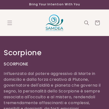
Vai
Bring Your Intention With You
direttamente
ai contenuti
Carrello
C
Scorpione
o
SCORPIONE
l
Influenzata dal potere aggressivo di Marte in
l
domicilio e dalla forza creativa di Plutone,
governatore dell'aldilà e pianeta che governa il
e
segno, la personalità dello Scorpione è sempre
associata all'occulto e al mistero, rendendoli
z
tremendamente affascinanti e complessi,
sensibili e dominati. da forti emozioni.