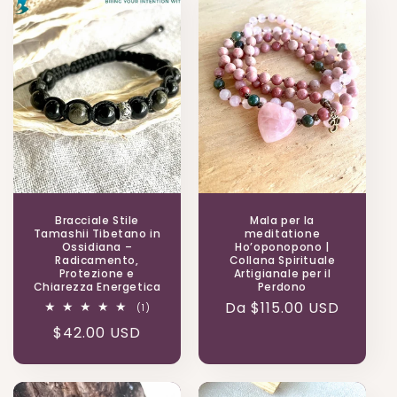
Bracciale Stile
Mala per la
Tamashii Tibetano in
meditatione
Ossidiana –
Ho’oponopono |
Radicamento,
Collana Spirituale
Protezione e
Artigianale per il
Chiarezza Energetica
Perdono
Prezzo
Da $115.00 USD
1
(1)
recensioni
di
Prezzo
$42.00 USD
totali
listino
di
listino