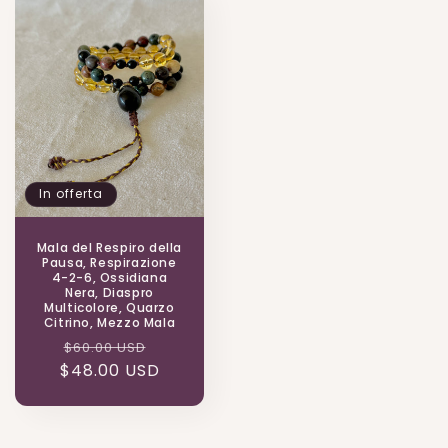
In offerta
Mala del Respiro della
Pausa, Respirazione
4-2-6, Ossidiana
Nera, Diaspro
Multicolore, Quarzo
Citrino, Mezzo Mala
Prezzo
Prezzo
$60.00 USD
$48.00 USD
di
scontato
listino