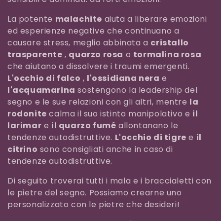
i
o
La potente
malachite
aiuta a liberare emozioni
ed esperienze negative che continuano a
n
causare stress, meglio abbinata a
cristallo
e
trasparente
,
quarzo rosa
o
tormalina rosa
che aiutano a dissolvere i traumi emergenti.
:
L'occhio di falco
,
l'ossidiana nera
e
l'acquamarina
sostengono la leadership del
segno e le sue relazioni con gli altri, mentre
la
rodonite
calma il suo istinto manipolativo e
il
larimar
e
il quarzo fumé
allontanano le
tendenze autodistruttive.
L'occhio di tigre
e
il
citrino
sono consigliati anche in caso di
tendenze autodistruttive.
Di seguito troverai tutti i mala e i braccialetti con
le pietre del segno. Possiamo crearne uno
personalizzato con le pietre che desideri!