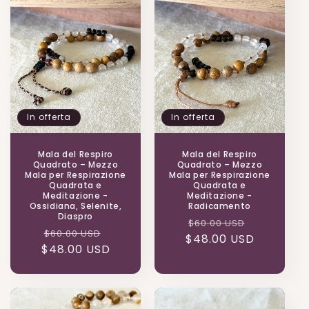
In offerta
In offerta
Mala del Respiro
Mala del Respiro
Quadrato – Mezzo
Quadrato – Mezzo
Mala per Respirazione
Mala per Respirazione
Quadrata e
Quadrata e
Meditazione -
Meditazione -
Ossidiana, Selenite,
Radicamento
Diaspro
Prezzo
Prezzo
$60.00 USD
Prezzo
Prezzo
$60.00 USD
$48.00 USD
di
scontato
$48.00 USD
di
scontato
listino
listino