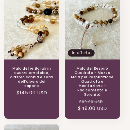
In offerta
Mala del re Boliuli in
Mala del Respiro
quarzo ematoide,
Quadrato – Mezzo
diaspro sabbia e semi
Mala per Respirazione
dell’albero del
Quadrata e
sapone
Meditazione -
Radicamento e
Prezzo
$145.00 USD
Serenità
di
Prezzo
Prezzo
$60.00 USD
listino
$48.00 USD
di
scontato
listino