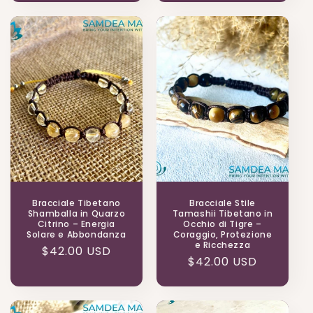
listino
listino
Bracciale Tibetano
Bracciale Stile
Shamballa in Quarzo
Tamashii Tibetano in
Citrino – Energia
Occhio di Tigre –
Solare e Abbondanza
Coraggio, Protezione
e Ricchezza
Prezzo
$42.00 USD
Prezzo
$42.00 USD
di
di
listino
listino