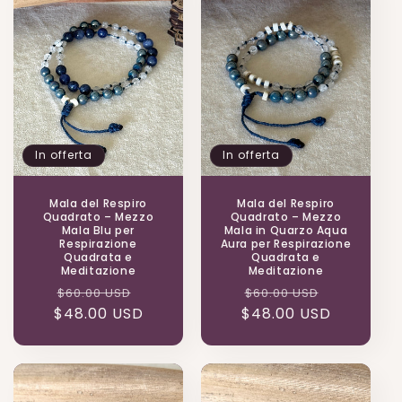
In offerta
In offerta
Mala del Respiro
Mala del Respiro
Quadrato – Mezzo
Quadrato – Mezzo
Mala Blu per
Mala in Quarzo Aqua
Respirazione
Aura per Respirazione
Quadrata e
Quadrata e
Meditazione
Meditazione
Prezzo
Prezzo
Prezzo
Prezzo
$60.00 USD
$60.00 USD
$48.00 USD
di
scontato
$48.00 USD
di
scontato
listino
listino