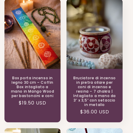
Box porta incenso in
Bruciatore di incenso
legno 30 cm – Coffin
in pietra ollare per
Box intagliato a
coni di incenso e
mano in Mango Wood
resina – 7 chakra |
per bastoncini e coni
Intagliato a mano da
3″ x 3,5″ con setaccio
Prezzo
$19.50 USD
in metallo
di
Prezzo
$36.00 USD
listino
di
listino