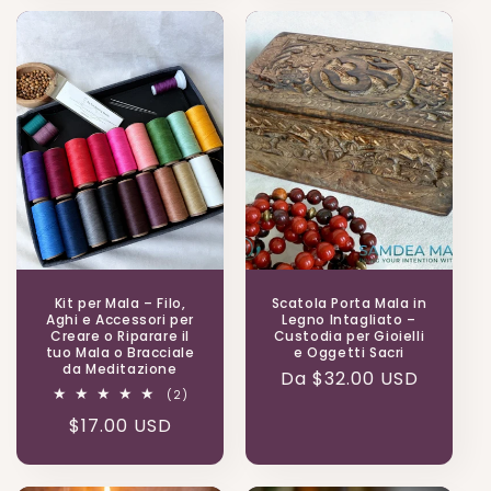
listino
Kit per Mala – Filo,
Scatola Porta Mala in
Aghi e Accessori per
Legno Intagliato –
Creare o Riparare il
Custodia per Gioielli
tuo Mala o Bracciale
e Oggetti Sacri
da Meditazione
Prezzo
Da $32.00 USD
2
(2)
di
recensioni
Prezzo
$17.00 USD
totali
listino
di
listino