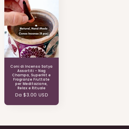
Coni di Incenso Satya
Assortiti – Nag
Champa, SuperHit e
Fragranze Fruttate
per Meditazione,
Relax e Rituale
Prezzo
Da $3.00 USD
di
listino