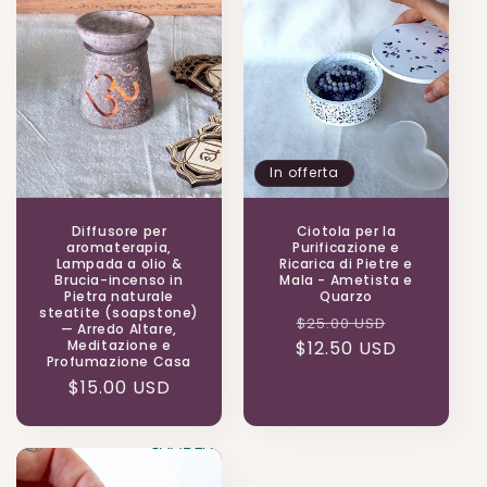
In offerta
Diffusore per
Ciotola per la
aromaterapia,
Purificazione e
Lampada a olio &
Ricarica di Pietre e
Brucia-incenso in
Mala - Ametista e
Pietra naturale
Quarzo
steatite (soapstone)
Prezzo
Prezzo
$25.00 USD
— Arredo Altare,
Meditazione e
$12.50 USD
di
scontato
Profumazione Casa
listino
Prezzo
$15.00 USD
di
listino