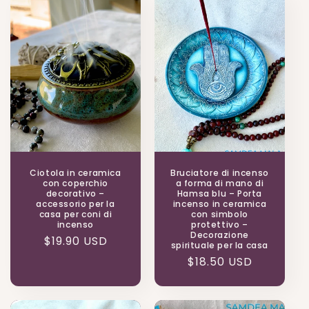
Ciotola in ceramica
Bruciatore di incenso
con coperchio
a forma di mano di
decorativo –
Hamsa blu – Porta
accessorio per la
incenso in ceramica
casa per coni di
con simbolo
incenso
protettivo –
Decorazione
Prezzo
$19.90 USD
spirituale per la casa
di
Prezzo
$18.50 USD
listino
di
listino