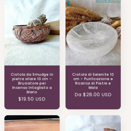
Ciotola da Smudge in
Ciotola di Selenite 10
pietra ollare 10 cm –
cm – Purificazione e
Bruciatore per
Ricarica di Pietre e
Incenso Intagliato a
Mala
Mano
Prezzo
Da $28.00 USD
Prezzo
$19.50 USD
di
di
listino
listino