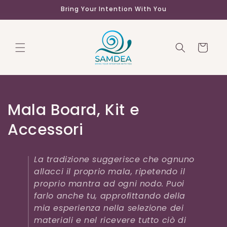
Vai
Bring Your Intention With You
direttamente
ai contenuti
Carrello
C
Mala Board, Kit e
o
Accessori
l
La tradizione suggerisce che ognuno
l
allacci il proprio mala, ripetendo il
e
proprio mantra ad ogni nodo. Puoi
farlo anche tu, approfittando della
z
mia esperienza nella selezione dei
materiali e nel ricevere tutto ciò di