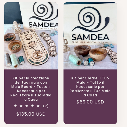
listino
Kit per la creazione
Kit per Creare il Tuo
del tuo mala con
Mala – Tutto il
Mala Board - Tutto il
Necessario per
Necessario per
Realizzare il Tuo Mala
Realizzare il Tuo Mala
a Casa
a Casa
Prezzo
$69.00 USD
2
(2)
di
recensioni
Prezzo
$135.00 USD
totali
listino
di