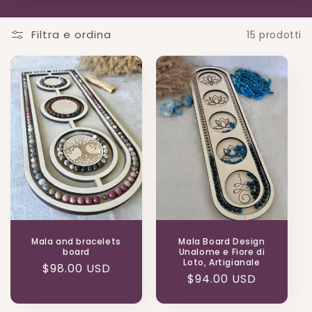
Filtra e ordina
15 prodotti
Mala and bracelets
Mala Board Design
board
Unalome e Fiore di
Loto, Artigianale
Prezzo
$98.00 USD
Prezzo
$94.00 USD
di
di
listino